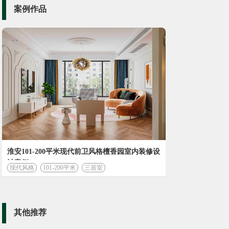
案例作品
淮安101-200平米现代前卫风格檀香园室内装修设
计案例
现代风格
101-200平米
三居室
其他推荐