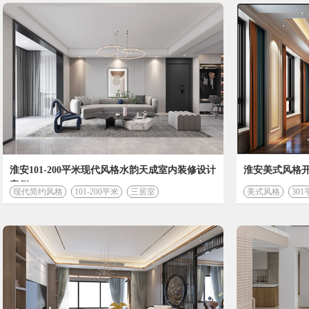
装修计算器
淮安101-200平米现代风格水韵天成室内装修设计
淮安美式风格
案例
现代简约风格
101-200平米
三居室
美式风格
30
开始