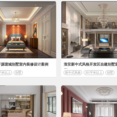
今日已有
7902
人成功获取装修预算
您的装修
93112
设计费 (元)
46524
开源珑城别墅室内装修设计案例
淮安新中式风格开发区自建别墅
例
1平米以上
别墅
新中式风格
301平米以上
材料费 (元)
别墅
*装修预算
计算