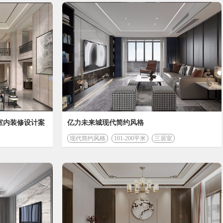
预算为
332994
元
156506
工程费 (元)
36852
室内装修设计案
亿力未来城现代简约风格
管理费 (元)
现代简约风格
101-200平米
三居室
会根据实际情况有所变化